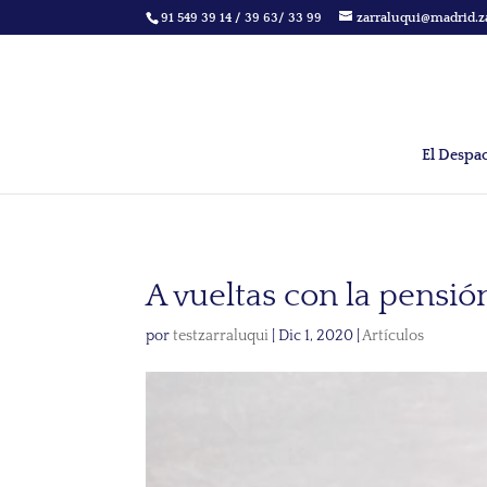
91 549 39 14 / 39 63/ 33 99
zarraluqui@madrid.z
El Despa
A vueltas con la pensió
por
testzarraluqui
|
Dic 1, 2020
|
Artículos