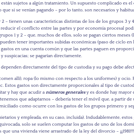
están sujetos a algún tratamiento. Un supuesto complicado es el
 que si se venían pagando – por lo tanto, son necesarios y habitu
2 – tienen unas características distintas de los de los grupos 3 y 
educir el conflicto entre las partes y por economía procesal podrí
 grupos 1 y 2 – que, muchos de ellos, solo se pagan ciertos meses (
 o pueden tener importantes subidas económicas (paso de ciclo en 
sos gastos en una cuenta común y que las partes paguen en propor
y suspicacias; se pagarían directamente.
í dependen directamente del tipo de custodia y su pago debe afect
si comen allí), ropa (lo mismo con respecto a los uniformes) y oci
etc. Estos gastos son directamente proporcionales al tipo de custod
itar y hay que acudir a
números generales
y es donde hay mayor d
 tenemos que adaptarnos – debería tener el móvil que, a partir de 
miciliado como ocurre con los gastos de los grupos primero y s
etarios y empleada, en su caso, incluida). Indudablemente, estos 
uivocada, solo se suelen computar los gastos de uno de los dom
que una vivienda viene arrastrado de la ley del divorcio – ¡¡¡1981!!