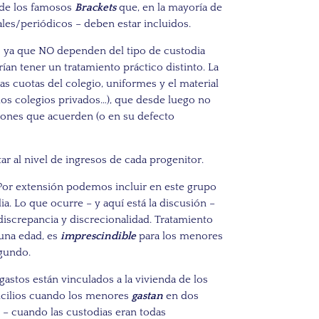
 de los famosos
Brackets
que, en la mayoría de
ales/periódicos – deben estar incluidos.
4 ya que
NO dependen del tipo de custodia
an tener un tratamiento práctico distinto. La
las cuotas del colegio, uniformes y el material
los colegios privados…), que desde luego no
ciones que acuerden (o en su defecto
ar al nivel de ingresos de cada progenitor.
o. Por extensión podemos incluir en este grupo
ia. Lo que ocurre – y aquí está la discusión –
iscrepancia y discrecionalidad. Tratamiento
una edad, es
imprescindible
para los menores
egundo.
gastos están vinculados a la vivienda de los
icilios cuando los menores
gastan
en dos
! – cuando las custodias eran todas