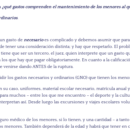
a
¿qué gastos comprenden el mantenimiento de los menores al qu
rdinarios
.
r un gasto de
necesario
es complicado y debemos asumir que para c
de tener una consideración distinta; y hay que respetarlo. El pro
tiene que ser un tercero, el juez, quien interprete que un gasto 
n los que hay que pagar obligatoriamente. En cuanto a la calificaci
que venirse dando ANTES de la ruptura.
ir los gastos necesarios y ordinarios (GNO) que tienen los menor
 su caso, uniformes, material escolar necesario, matrícula anual y
para muchos – entre los que me encuentro – el deporte y la cultur
terpretan así. Desde luego las excursiones y viajes escolares volu
eguro médico de los menores, si lo tienen, y una cantidad – a tan
 menores. También dependerá de la edad y habrá que tener en cue