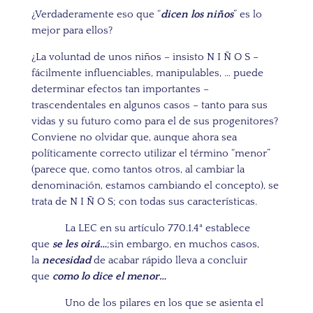
¿Verdaderamente eso que “
dicen los niños
” es lo
mejor para ellos?
¿La voluntad de unos niños – insisto N I Ñ O S –
fácilmente influenciables, manipulables, … puede
determinar efectos tan importantes –
trascendentales en algunos casos – tanto para sus
vidas y su futuro como para el de sus progenitores?
Conviene no olvidar que, aunque ahora sea
políticamente correcto utilizar el término “menor”
(parece que, como tantos otros, al cambiar la
denominación, estamos cambiando el concepto), se
trata de N I Ñ O S; con todas sus características.
La LEC en su artículo 770.1.4ª establece
que
se les oirá…
;sin embargo, en muchos casos,
la
necesidad
de acabar rápido lleva a concluir
que
como lo dice el menor…
Uno de los pilares en los que se asienta el