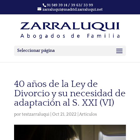
91 549 39 14 / 39 63/ 33 99
zarraluqui@madrid.zarraluqui.net
Seleccionar página
40 años de la Ley de
Divorcio y su necesidad de
adaptación al S. XXI (VI)
por
testzarraluqui
|
Oct 21, 2022
|
Artículos