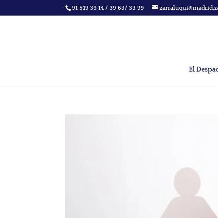
91 549 39 14 / 39 63/ 33 99
zarraluqui@madrid.z
El Despa