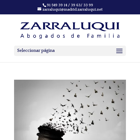
91 549 39 14 / 39 63/ 33 99
zarraluqui@madrid.zarraluqui.net
Seleccionar página