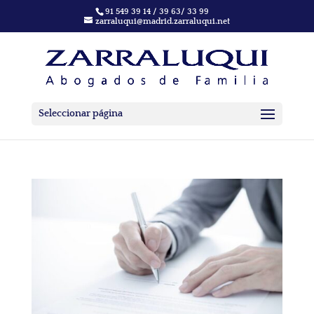
91 549 39 14 / 39 63/ 33 99
zarraluqui@madrid.zarraluqui.net
Seleccionar página