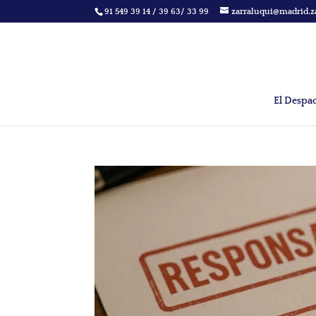
91 549 39 14 / 39 63/ 33 99
zarraluqui@madrid.z
El Despa