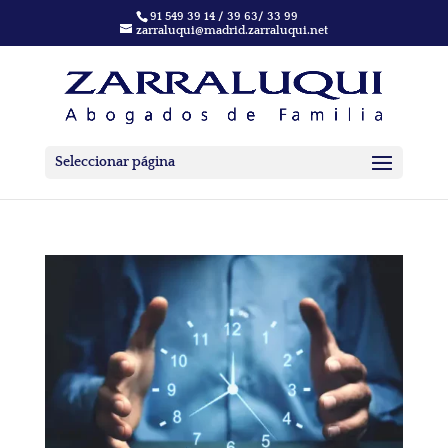
91 549 39 14 / 39 63/ 33 99
zarraluqui@madrid.zarraluqui.net
Seleccionar página