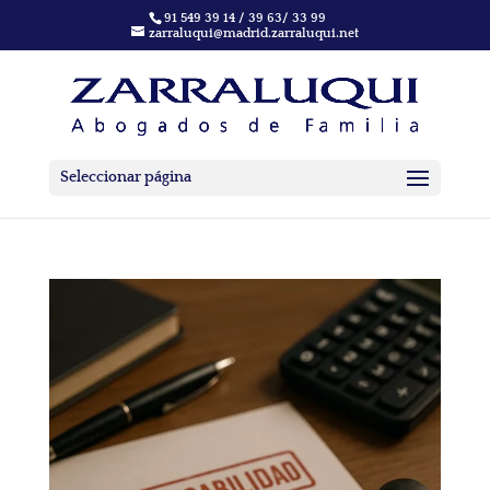
91 549 39 14 / 39 63/ 33 99
zarraluqui@madrid.zarraluqui.net
Seleccionar página