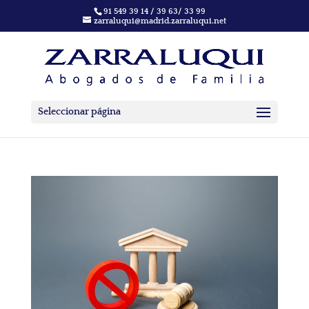
91 549 39 14 / 39 63/ 33 99
zarraluqui@madrid.zarraluqui.net
Seleccionar página